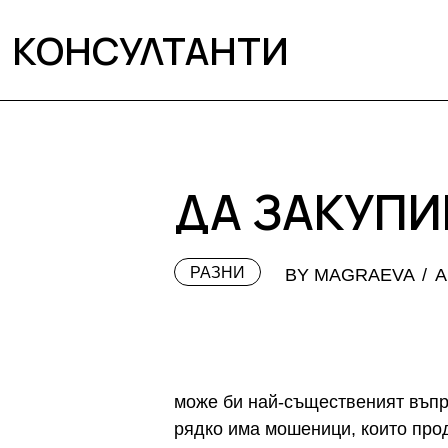
КОНСУЛТАНТИ
ДА ЗАКУПИ
РАЗНИ
BY MAGRAEVA
А
може би най-същественият въпро
рядко има мошеници, които про