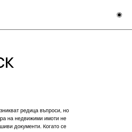
СК
зникват редица въпроси, но
ара на недвижими имоти не
иви документи. Когато се