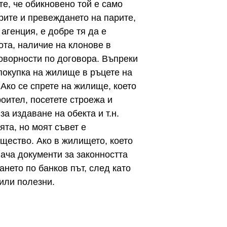
е, че обикновено той е само
рите и превеждането на парите,
 агенция, е добре тя да е
ота, наличие на клонове в
говорности по договора. Въпреки
 покупка на жилище в ръцете на
Ако се спрете на жилище, което
оител, посетете строежа и
а издаване на обекта и т.н.
та, но моят съвет е
щество. Ако в жилището, което
ача документи за законността
нето по банков път, след като
или полезни.