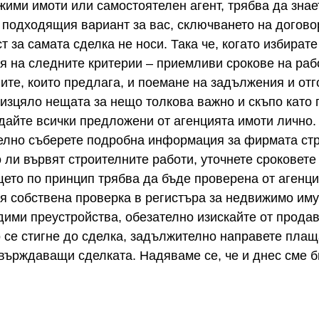
ими имоти или самостоятелен агент, трябва да знает
 подходящия вариант за вас, сключването на догово
т за самата сделка не носи. Така че, когато избирате
я на следните критерии – приемливи срокове на раб
гите, които предлага, и поемане на задължения и от
е изцяло нещата за нещо толкова важно и скъпо като
дайте всички предложени от агенцията имоти лично. 
телно съберете подробна информация за фирмата стр
ли вървят строителните работи, уточнете сроковете з
то по принцип трябва да бъде проверена от агенция
я собствена проверка в регистъра за недвижимо иму
дими преустройства, обезателно изискайте от продав
 се стигне до сделка, задължително направете плаща
твърждаващи сделката. Надяваме се, че и днес сме б