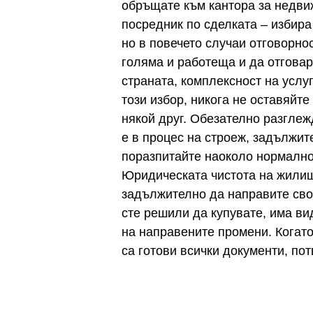
обръщате към кантора за недвиж
посредник по сделката – избира
но в повечето случаи отговорнос
голяма и работеща и да отговар
страната, комплексност на услу
този избор, никога не оставяйт
някой друг. Обезателно разглеж
е в процес на строеж, задължи
поразпитайте наоколо нормално 
Юридическата чистота на жилище
задължително да направите сво
сте решили да купувате, има ви
на направените промени. Когато
са готови всички документи, по