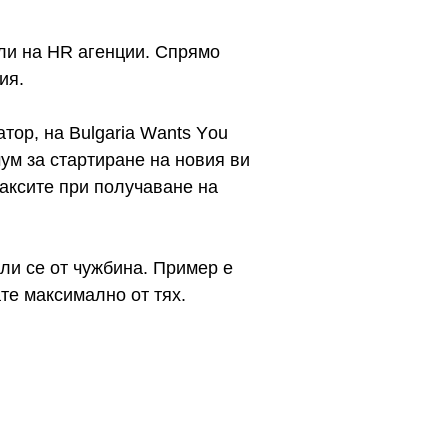
или на НR агенции. Спрямо
ия.
ор, на Вulgаrіа Wаntѕ Yоu
ум за стартиране на новия ви
таксите при получаване на
ли се от чужбина. Пример е
ате максимално от тях.