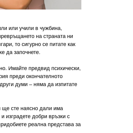
или или учили в чужбина,
превръщането на страната ни
гари, то сигурно се питате как
же да започнете.
но. Имайте предвид психически,
ария преди окончателното
 други думи – няма да изпитате
н ще сте наясно дали има
и изградете добри връзки с
 придобиете реална представа за