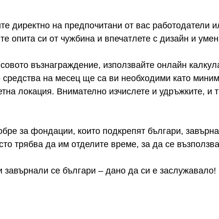
ите директно на предпочитани от вас работодатели 
те опита си от чужбина и впечатлете с дизайн и умен
совото възнаграждение, използвайте онлайн калкулат
 средства на месец ще са ви необходими като миним
етна локация. Внимателно изчислете и удръжките, и 
бре за фондации, които подкрепят българи, завърна
сто трябва да им отделите време, за да се възползв
ки завърнали се българи – дано да си е заслужавало!