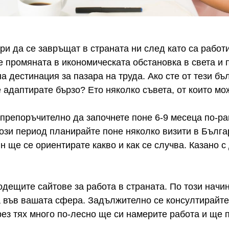
ри да се завръщат в страната ни след като са работ
 промяната в икономическата обстановка в света и 
а дестинация за пазара на труда. Ако сте от тези бъл
 адаптирате бързо? Ето няколко съвета, от които мо
препоръчително да започнете поне 6-9 месеца по-ра
този период планирайте поне няколко визити в Бълг
н ще се ориентирате какво и как се случва. Казано с
одещите сайтове за работа в страната. По този начи
 във вашата сфера. Задължително се консултирайте 
рез тях много по-лесно ще си намерите работа и ще