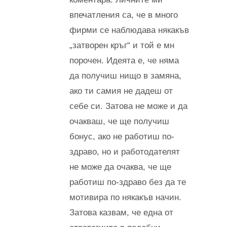
впечатления са, че в много
фирми се наблюдава някакъв
„затворен кръг“ и той е мн
порочен. Идеята е, че няма
да получиш нищо в замяна,
ако ти самия не дадеш от
себе си. Затова не може и да
очакваш, че ще получиш
бонус, ако не работиш по-
здраво, но и работодателят
не може да очаква, че ще
работиш по-здраво без да те
мотивира по някакъв начин.
Затова казвам, че една от