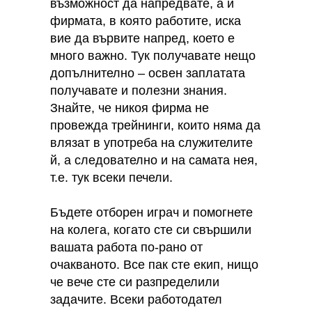
възможност да напредвате, а и
фирмата, в която работите, иска
вие да вървите напред, което е
много важно. Тук получавате нещо
допълнително – освен заплатата
получавате и полезни знания.
Знайте, че никоя фирма не
провежда трейнинги, които няма да
влязат в употреба на служителите
й, а следователно и на самата нея,
т.е. тук всеки печели.
Бъдете отборен играч и помогнете
на колега, когато сте си свършили
вашата работа по-рано от
очакваното. Все пак сте екип, нищо
че вече сте си разпределили
задачите. Всеки работодател