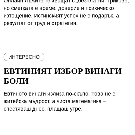
Онлайн лъжите те хващат с „безплатни“ трикове,
но сметката е време, доверие и психическо
изтощение. Истинският успех не е подарък, а
резултат от труд и стратегия.
ИНТЕРЕСНО
ЕВТИНИЯТ ИЗБОР ВИНАГИ
БОЛИ
Евтиното винаги излиза по-скъпо. Това не е
житейска мъдрост, а чиста математика –
спестяваш днес, плащаш утре.