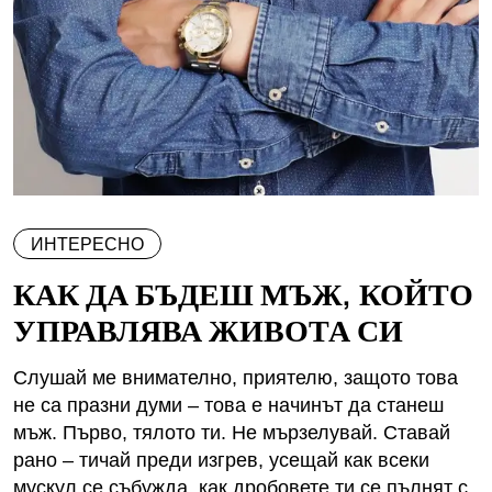
ИНТЕРЕСНО
КАК ДА БЪДЕШ МЪЖ, КОЙТО
УПРАВЛЯВА ЖИВОТА СИ
Слушай ме внимателно, приятелю, защото това
не са празни думи – това е начинът да станеш
мъж. Първо, тялото ти. Не мързелувай. Ставай
рано – тичай преди изгрев, усещай как всеки
мускул се събужда, как дробовете ти се пълнят с