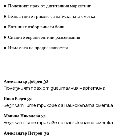
Полезният прах от дигиталния маркетинг
Безплатните трикове са най-скъпата сметка
Евтиният избор винаги боли
Скъпите екрани евтини разсейвания
Измамата на предпазливостта
ПОСЛЕДНИ КОМЕНТАРИ
за
Александър Добрев
Полезният прах от дигиталния маркетинг
за
Янко Радев
Безплатните трикове са най-скъпата сметка
за
Моника Николова
Безплатните трикове са най-скъпата сметка
за
Александър Петров