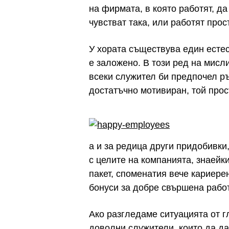
на фирмата, в която работят, д
чувстват така, или работят прос
У хората съществува един естес
е заложено. В този ред на мисл
всеки служител би предпочел ръс
достатъчно мотивиран, той прост
а и за редица други придобивки
с целите на компанията, знаейк
пакет, споменатия вече кариере
бонуси за добре свършена работа
Ако разгледаме ситуацията от г
доволни служители, които да да