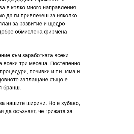
ова в колко много направления
мо да ги привлечеш за няколко
план за развитие и щедро
с добре обмислена фирмена
ение към заработката всеки
а всеки три месеца. Постепенно
процедури, почивки и т.н. Има и
едовното заплащане също е
я бранш.
за нашите ширини. Но е хубаво,
я да осъзнаят, че грижата за