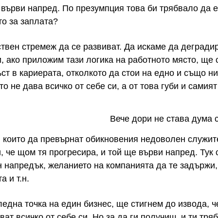
а върви напред. По презумпция това би трябвало да е
то за заплата?
твен стремеж да се развиват. Да искаме да деградир
и, ако приложим тази логика на работното място, ще 
т в кариерата, отколкото да стои на едно и също ни
о не дава всичко от себе си, а от това губи и самия
Вече дори не става дума
, които да превърнат обикновения недоволен служите
и, че щом тя прогресира, и той ще върви напред. Тук
н напредък, желанието на компанията да те задържи,
 и т.н.
ледна точка на един бизнес, ще стигнем до извода, ч
ват всичко от себе си. Но за да ги получиш, и ти тр