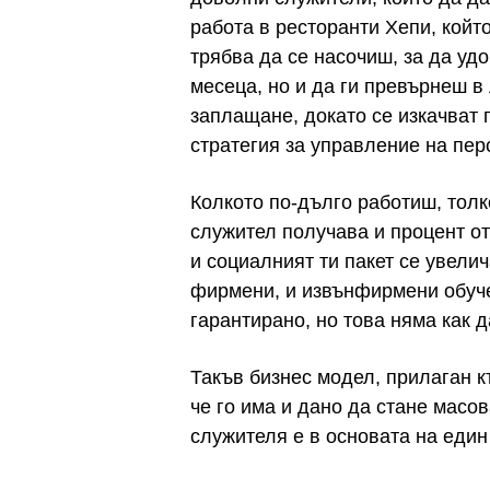
работа в ресторанти Хепи, койт
трябва да се насочиш, за да уд
месеца, но и да ги превърнеш 
заплащане, докато се изкачват 
стратегия за управление на перс
Колкото по-дълго работиш, тол
служител получава и процент от
и социалният ти пакет се увелич
фирмени, и извънфирмени обуче
гарантирано, но това няма как 
Такъв бизнес модел, прилаган к
че го има и дано да стане масо
служителя е в основата на един