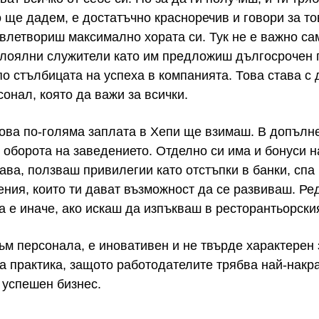
о ще дадем, е достатъчно красноречив и говори за т
овлетвориш максимално хората си. Тук не е важно са
в лоялни служители като им предложиш дългосрочен 
по стълбицата на успеха в компанията. Това става 
онал, която да важи за всички.
кова по-голяма заплата в Хепи ще взимаш. В допълн
 оборота на заведението. Отделно си има и бонуси н
ава, ползваш привилегии като отстъпки в банки, спа 
ния, които ти дават възможност да се развиваш. Р
да е иначе, ако искаш да изпъкваш в ресторантьорски
ъм персонала, е иновативен и не твърде характерен 
ва практика, защото работодателите трябва най-накра
 успешен бизнес.