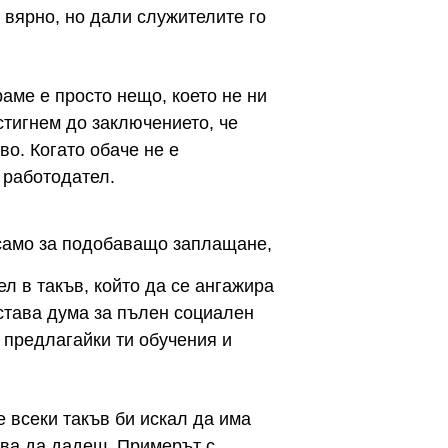
 вярно, но дали служителите го
аме е просто нещо, което не ни
стигнем до заключението, че
во. Когато обаче не е
т работодател.
 само за подобаващо заплащане,
л в такъв, който да се ангажира
 става дума за пълен социален
 предлагайки ти обучения и
е всеки такъв би искал да има
ябва да дадеш. Примерът с