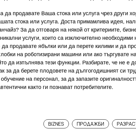
 да продавате Ваша стока или услуга чрез други хо
ашата стока или услуга. Доста примамлива идея, нал
чайз? За да отговаря на някой от критериите, бизн
никални услуги, които са изключително необходими 
 да продавате ябълки или да перете килими и да пр
глобки на роботизирани машини или ако търгувате на
йто да изпълнява тези функции. Разбирате, че не е д
ак за да берете плодовете на дългогодишният си тр
 обучение на персонал, за да запазите оригиналност
автентични както ги познават потребителите.
BIZNES
ПРОДАЖБИ
РАЗРАС