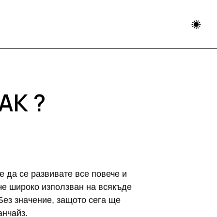
АК ?
е да се развивате все повече и
ече широко използван на всякъде
 Без значение, защото сега ще
анчайз.