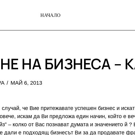
НАЧАЛО
Е НА БИЗНЕСА – К
VA
МАЙ 6, 2013
 случай, че Вие притежавате успешен бизнес и искат
овече, искам да Ви предложа един начин, който е в
з” – колко от Вас познават думата и значението й ?
те дали е подходящ бизнесът Ви за да продавате фр