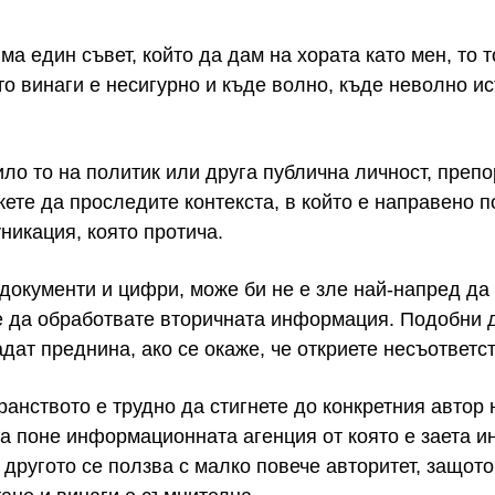
ма един съвет, който да дам на хората като мен, то 
о винаги е несигурно и къде волно, къде неволно и
било то на политик или друга публична личност, преп
ете да проследите контекста, в който е направено п
никация, която протича.
документи и цифри, може би не е зле най-напред да
е да обработвате вторичната информация. Подобни д
адат преднина, ако се окаже, че откриете несъответс
анството е трудно да стигнете до конкретния автор н
а поне информационната агенция от която е заета и
другото се ползва с малко повече авторитет, защото