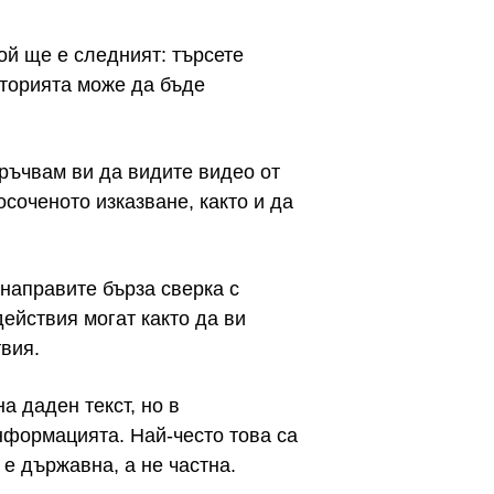
той ще е следният: търсете
сторията може да бъде
оръчвам ви да видите видео от
осоченото изказване, както и да
 направите бърза сверка с
ействия могат както да ви
твия.
а даден текст, но в
нформацията. Най-често това са
 е държавна, а не частна.