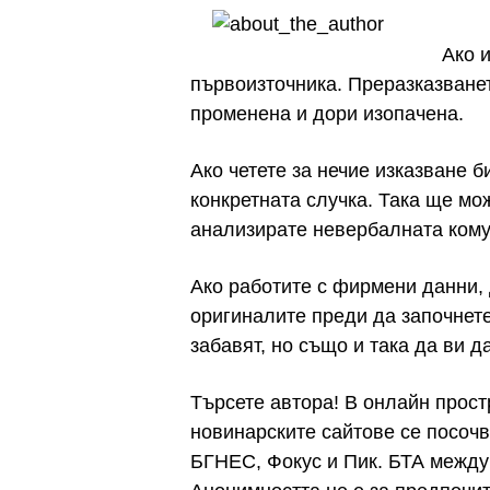
Ако и
първоизточника. Преразказванет
променена и дори изопачена.
Ако четете за нечие изказване 
конкретната случка. Така ще мож
анализирате невербалната кому
Ако работите с фирмени данни, 
оригиналите преди да започнет
забавят, но също и така да ви д
Търсете автора! В онлайн простр
новинарските сайтове се посочв
БГНЕС, Фокус и Пик. БТА между 