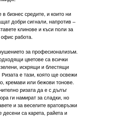
 в бизнес средите, и които ни
ащат добри сигнали, напротив –
тавете клинове и къси поли за
а офис работа.
внушението за професионализъм.
Подходящи цветове са всички
, зелени, искрящи и блестящи
 Ризата е тази, която ще освежи
о, кремави или бежови тонове.
чително ризата да е с дълъг
ора ги намират за сладки, но
авете и за веселите вратовръзки
 десени са карета, райета и