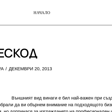
НАЧАЛО
ЕСКОД
VA
ДЕКЕМВРИ 20, 2013
Външният вид винаги е бил най-важен при съз
збрали да ви обърнем внимание на подходящото бизн
ри, но допринася за изграждането на професионален