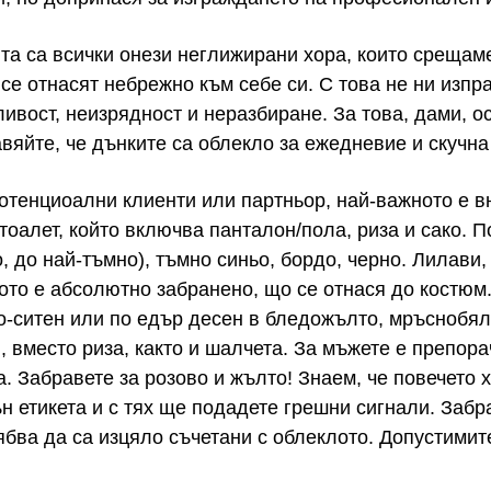
та са всички онези неглижирани хора, които срещаме
 се отнасят небрежно към себе си. С това не ни изпр
ивост, неизрядност и неразбиране. За това, дами, ос
авяйте, че дънките са облекло за ежедневие и скучн
 потенциоални клиенти или партньор, най-важното е 
тоалет, който включва панталон/пола, риза и сако. 
о, до най-тъмно), тъмно синьо, бордо, черно. Лилави
ото е абсолютно забранено, що се отнася до костюм.
по-ситен или по едър десен в бледожълто, мръснобял
 вместо риза, както и шалчета. За мъжете е препора
. Забравете за розово и жълто! Знаем, че повечето х
ън етикета и с тях ще подадете грешни сигнали. Забр
ябва да са изцяло съчетани с облеклото. Допустимите