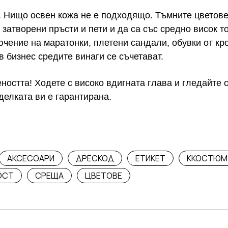
. Нищо освен кожа не е подходящо. Тъмните цветове
 затворени пръсти и пети и да са със средно висок т
лючение на маратонки, плетени сандали, обувки от кр
в бизнес средите винаги се съчетават.
ността! Ходете с високо вдигната глава и гледайте с
делката ви е гарантирана.
АКСЕСОАРИ
ДРЕСКОД
ЕТИКЕТ
ККОСТЮМ
ОСТ
СРЕЩА
ЦВЕТОВЕ