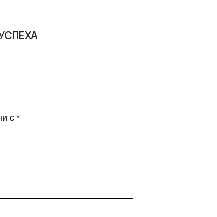
 УСПЕХА
ни с
*