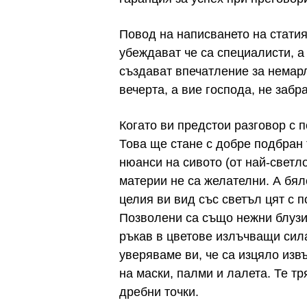
Повод на написването на статия
убеждават че са специалисти, а
създават впечатление за немарл
вечерта, а вие господа, не забр
Когато ви предстои разговор с
Това ще стане с добре подбран 
нюанси на сивото (от най-светл
материи не са желателни. А бял
целия ви вид със светъл цят с 
Позволени са също нежни блузи,
ръкав в цветове излъчващи сила
уверяваме ви, че са изцяло изв
на маски, палми и лалета. Те тр
дребни точки.