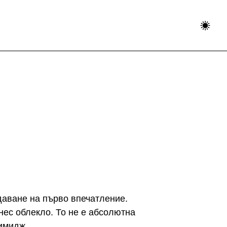
даване на първо впечатление.
ес облекло. То не е абсолютна
 имидж.