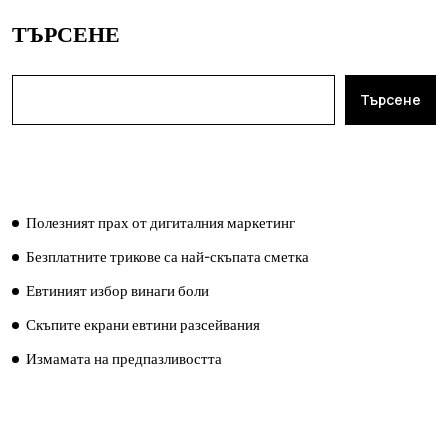
ТЪРСЕНЕ
Търсене
ПОСЛЕДНИ ПУБЛИКАЦИИ
Полезният прах от дигиталния маркетинг
Безплатните трикове са най-скъпата сметка
Евтиният избор винаги боли
Скъпите екрани евтини разсейвания
Измамата на предпазливостта
ПОСЛЕДНИ КОМЕНТАРИ