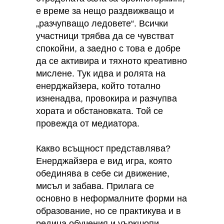
е време за нещо раздвижващо и
„разчупващо ледовете“. Всички
участници трябва да се чувстват
спокойни, а заедно с това е добре
да се активира и тяхното креативно
мислене. Тук идва и ролята на
енерджайзера, който тотално
изненадва, провокира и разчупва
хората и обстановката. Той се
провежда от медиатора.
Какво всъщност представлява?
Енерджайзера е вид игра, която
обединява в себе си движение,
мисъл и забава. Прилага се
основно в неформалните форми на
образование, но се практикува и в
редица обучения и уъркшопи.