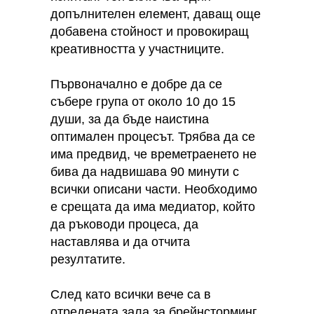
допълнителен елемент, даващ още
добавена стойност и провокиращ
креативността у участниците.
Първоначално е добре да се
събере група от около 10 до 15
души, за да бъде наистина
оптимален процесът. Трябва да се
има предвид, че времетраенето не
бива да надвишава 90 минути с
всички описани части. Необходимо
е срещата да има медиатор, който
да ръководи процеса, да
наставлява и да отчита
резултатите.
След като всички вече са в
отредената зала за брейнсторминг,