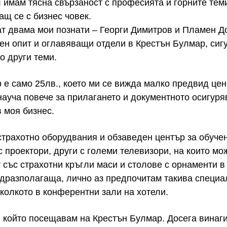
 имам тясна свързаност с професията и горните тем
ащ се с бизнес човек.
ат двама мои познати – Георги Димитров и Пламен До
н опит и оглавяващи отдели в Крестън Булмар, сигу
го други теми.
 е само 25лв., което ми се вижда малко предвид це
ауча повече за прилагането и документното осигуря
 моя бизнес.
страхотно оборудвания и обзаведен център за обуче
с проектори, други с големи телевизори, на които мо
 със страхотни кръгли маси и столове с орнаменти в
дразполагаща, лично аз предпочитам такива специа
колкото в конферентни зали на хотели.
, който посещавам на Крестън Булмар. Досега винаг