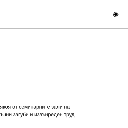
някоя от семинарните зали на
ъчни загуби и извънреден труд.