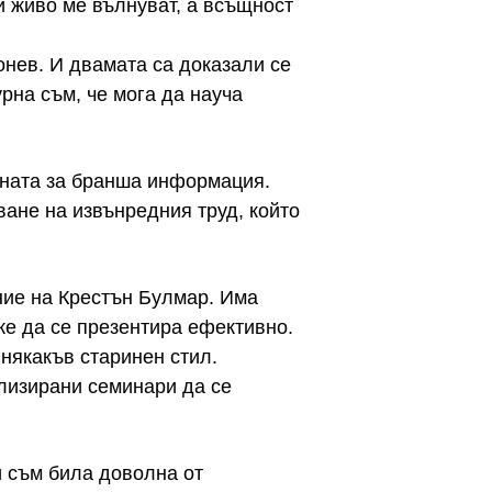
и живо ме вълнуват, а всъщност
нев. И двамата са доказали се
рна съм, че мога да науча
нната за бранша информация.
ване на извънредния труд, който
ние на Крестън Булмар. Има
же да се презентира ефективно.
 някакъв старинен стил.
лизирани семинари да се
и съм била доволна от