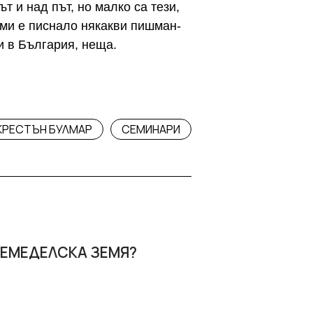
т и над път, но малко са тези,
 ми е писнало някакви пишман-
 в България, неща.
КРЕСТЪН БУЛМАР
СЕМИНАРИ
ЗЕМЕДЕЛСКА ЗЕМЯ?