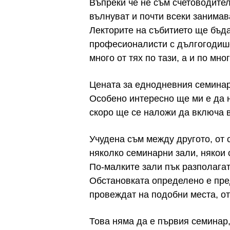
Въпреки че не съм счетоводител
вълнуват и почти всеки занимав
Лекторите на събитието ще бъд
професионалисти с дългогодише
много от тях по тази, а и по мно
Цената за еднодневния семинар
Особено интересно ще ми е да н
скоро ще се наложи да включа в
Учудена съм между другото, от 
няколко семинарни зали, някои 
По-малките зали пък разполагат
Обстановката определено е пре
провеждат на подобни места, от
Това няма да е първия семинар