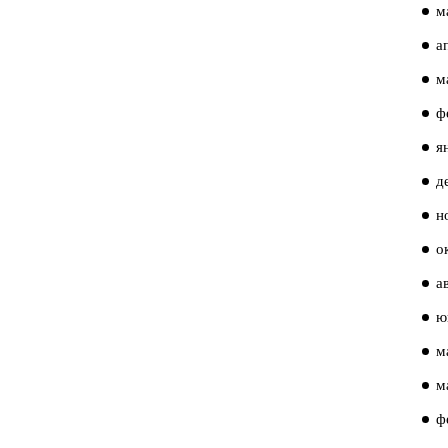
м
а
м
ф
я
д
н
о
а
ю
м
м
ф