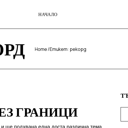
НАЧАЛО
ОРД
Home
Етикет:
рекорд
Т
ЕЗ ГРАНИЦИ
 и ще подхвана една доста различна тема.