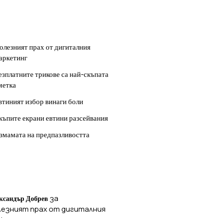
ОСЛЕДНИ
УБЛИКАЦИИ
олезният прах от дигиталния
аркетинг
езплатните трикове са най-скъпата
метка
втиният избор винаги боли
къпите екрани евтини разсейвания
змамата на предпазливостта
ОСЛЕДНИ
ОМЕНТАРИ
за
ксандър Добрев
лезният прах от дигиталния