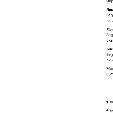
ма
Янк
Без
ск
Мон
Без
ск
Але
Без
ск
Миг
Евт
А
ю
ю