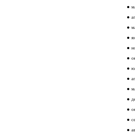
м
а
м
я
н
о
ю
а
м
д
о
с
а