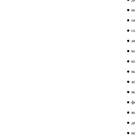
н
о
с
а
ю
ю
м
а
м
ф
я
д
н