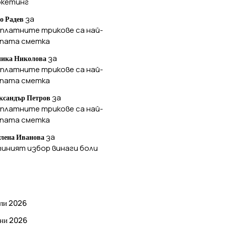
ркетинг
за
о Радев
платните трикове са най-
ъпата сметка
за
ика Николова
платните трикове са най-
ъпата сметка
за
ксандър Петров
платните трикове са най-
ъпата сметка
за
лена Иванова
иният избор винаги боли
РХИВ
ли 2026
ни 2026