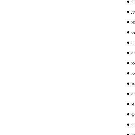
я
д
н
о
с
а
ю
ю
м
а
м
ф
я
д