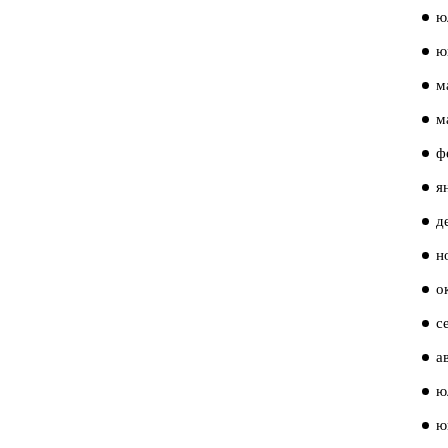
ю
ю
м
м
ф
я
д
н
о
с
а
ю
ю