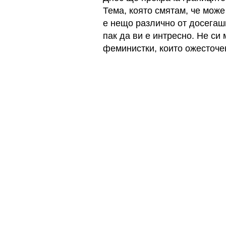
Тема, която смятам, че може
е нещо различно от досегаш
пак да ви е интресно. Не си
феминистки, които ожесточен