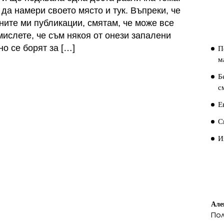
 да намери своето място и тук. Въпреки, че
П
П
ните ми публикации, смятам, че може все
 мислете, че съм някоя от онези запалени
о се борят за […]
П
м
Б
с
Е
С
И
П
К
Але
По