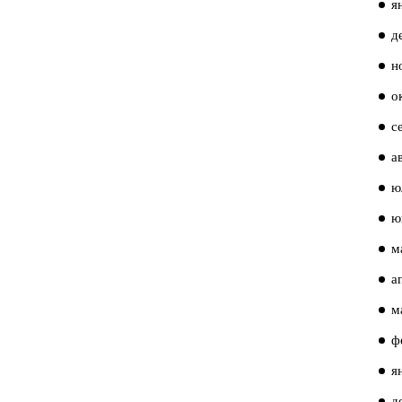
я
д
н
о
с
а
ю
ю
м
а
м
ф
я
д