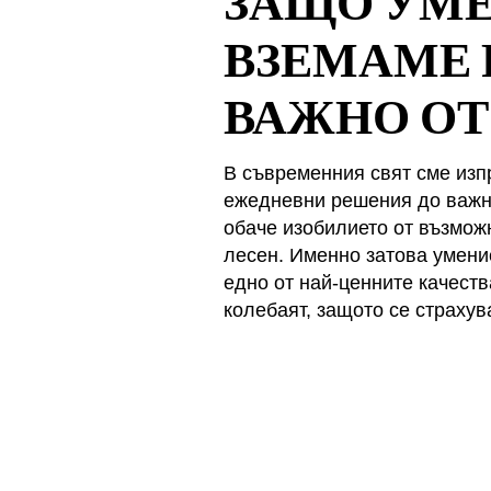
ЗАЩО УМЕ
ВЗЕМАМЕ 
ВАЖНО ОТ
В съвременния свят сме изп
ежедневни решения до важни
обаче изобилието от възможн
лесен. Именно затова умени
едно от най-ценните качеств
колебаят, защото се страхув