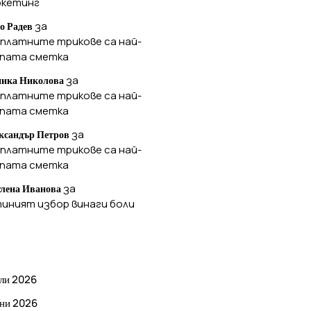
ркетинг
за
о Радев
платните трикове са най-
ъпата сметка
за
ика Николова
платните трикове са най-
ъпата сметка
за
ксандър Петров
платните трикове са най-
ъпата сметка
за
лена Иванова
иният избор винаги боли
РХИВ
ли 2026
ни 2026