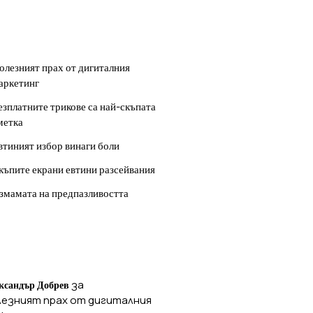
ОСЛЕДНИ
УБЛИКАЦИИ
олезният прах от дигиталния
аркетинг
езплатните трикове са най-скъпата
метка
втиният избор винаги боли
къпите екрани евтини разсейвания
змамата на предпазливостта
ОСЛЕДНИ
ОМЕНТАРИ
за
ксандър Добрев
лезният прах от дигиталния