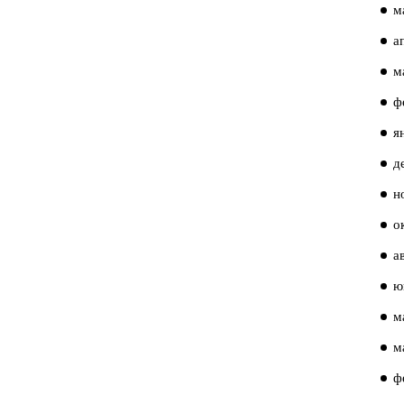
м
а
м
ф
я
д
н
о
а
ю
м
м
ф