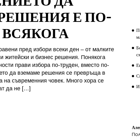
НИЕТО ДА
П
РЕШЕНИЯ Е ПО-
П
 ВСЯКОГА
П
м
Б
равени пред избори всеки ден – от малките
с
 житейски и бизнес решения. Понякога
Е
ости прави избора по-труден, вместо по-
ето да вземаме решения се превръща в
С
а на съвременния човек. Много хора се
И
ат да не […]
П
К
Але
По