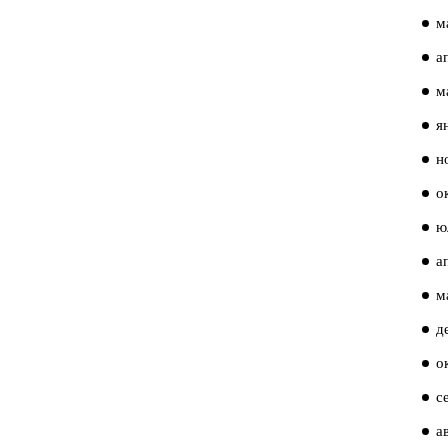
м
а
м
я
н
о
ю
а
м
д
о
с
а