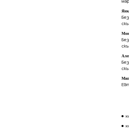
ма
Янк
Без
ск
Мон
Без
ск
Але
Без
ск
Миг
Евт
А
ю
ю