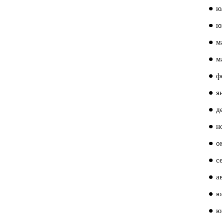
ю
ю
м
м
ф
я
д
н
о
с
а
ю
ю