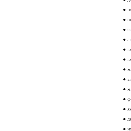
н
о
с
а
ю
ю
м
а
м
ф
я
д
н