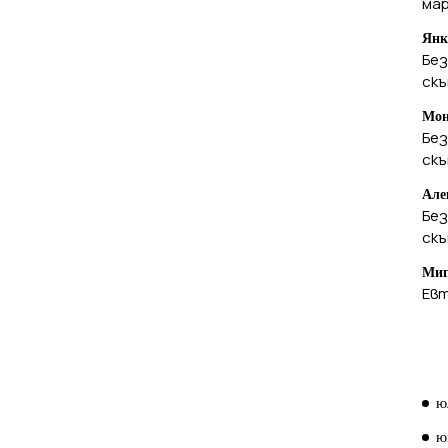
ма
Янк
Без
ск
Мон
Без
ск
Але
Без
ск
Миг
Евт
А
ю
ю