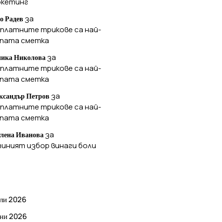
ркетинг
за
о Радев
платните трикове са най-
ъпата сметка
за
ика Николова
платните трикове са най-
ъпата сметка
за
ксандър Петров
платните трикове са най-
ъпата сметка
за
лена Иванова
иният избор винаги боли
РХИВ
ли 2026
ни 2026