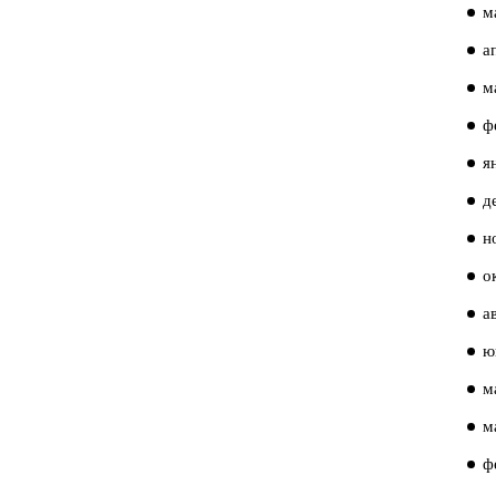
м
а
м
ф
я
д
н
о
а
ю
м
м
ф