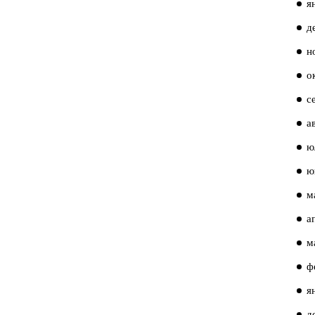
я
д
н
о
с
а
ю
ю
м
а
м
ф
я
д