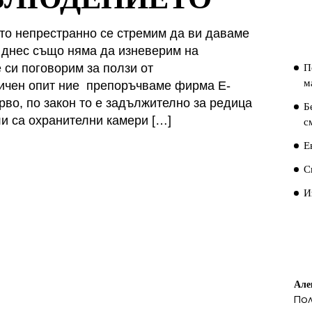
П
П
ато непрестранно се стремим да ви даваме
, днес също няма да изневерим на
П
 си поговорим за ползи от
м
личен опит ние препоръчваме фирма E-
, по закон то е задължително за редица
Б
ли са охранителни камери […]
с
Е
С
И
П
К
Але
По