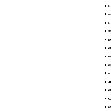
м
а
м
я
н
о
ю
а
м
д
о
с
а