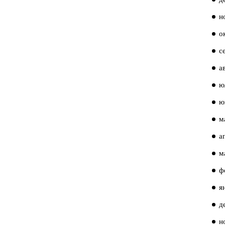
н
о
с
а
ю
ю
м
а
м
ф
я
д
н