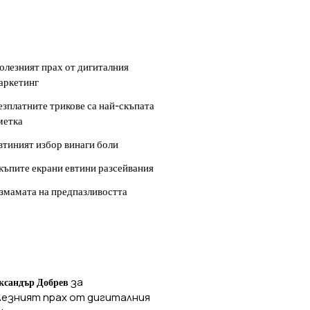
ОСЛЕДНИ
УБЛИКАЦИИ
олезният прах от дигиталния
аркетинг
езплатните трикове са най-скъпата
метка
втиният избор винаги боли
къпите екрани евтини разсейвания
змамата на предпазливостта
ОСЛЕДНИ
ОМЕНТАРИ
за
ксандър Добрев
лезният прах от дигиталния