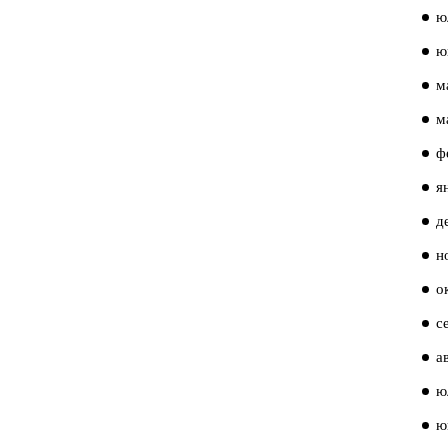
ю
ю
м
м
ф
я
д
н
о
с
а
ю
ю