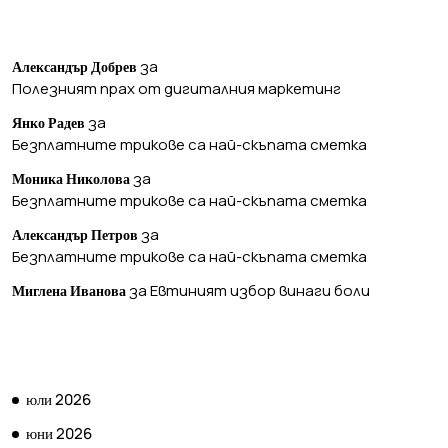
ПОСЛЕДНИ КОМЕНТАРИ
за
Александър Добрев
Полезният прах от дигиталния маркетинг
за
Янко Радев
Безплатните трикове са най-скъпата сметка
за
Моника Николова
Безплатните трикове са най-скъпата сметка
за
Александър Петров
Безплатните трикове са най-скъпата сметка
за
Евтиният избор винаги боли
Миглена Иванова
АРХИВ
юли 2026
юни 2026