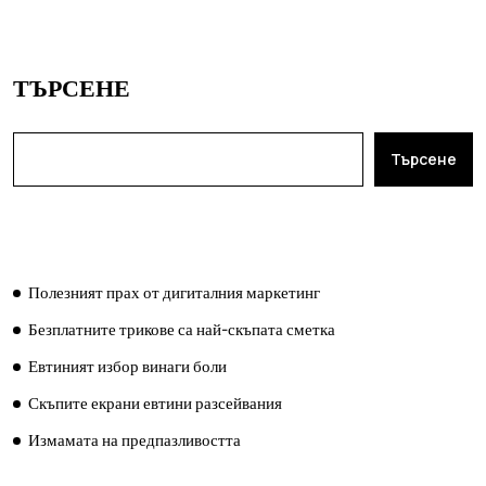
ТЪРСЕНЕ
Търсене
ПОСЛЕДНИ ПУБЛИКАЦИИ
Полезният прах от дигиталния маркетинг
Безплатните трикове са най-скъпата сметка
Евтиният избор винаги боли
Скъпите екрани евтини разсейвания
Измамата на предпазливостта