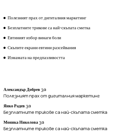
ПОСЛЕДНИ ПУБЛИКАЦИИ
Полезният прах от дигиталния маркетинг
Безплатните трикове са най-скъпата сметка
Евтиният избор винаги боли
Скъпите екрани евтини разсейвания
Измамата на предпазливостта
ПОСЛЕДНИ КОМЕНТАРИ
за
Александър Добрев
Полезният прах от дигиталния маркетинг
за
Янко Радев
Безплатните трикове са най-скъпата сметка
за
Моника Николова
Безплатните трикове са най-скъпата сметка