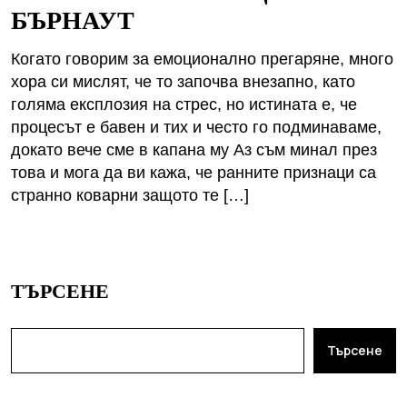
БЪРНАУТ
Когато говорим за емоционално прегаряне, много
хора си мислят, че то започва внезапно, като
голяма експлозия на стрес, но истината е, че
процесът е бавен и тих и често го подминаваме,
докато вече сме в капана му Аз съм минал през
това и мога да ви кажа, че ранните признаци са
странно коварни защото те […]
ТЪРСЕНЕ
Търсене