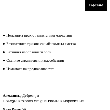
Търсене
ПОСЛЕДНИ ПУБЛИКАЦИИ
Полезният прах от дигиталния маркетинг
Безплатните трикове са най-скъпата сметка
Евтиният избор винаги боли
Скъпите екрани евтини разсейвания
Измамата на предпазливостта
ПОСЛЕДНИ КОМЕНТАРИ
за
Александър Добрев
Полезният прах от дигиталния маркетинг
за
Янко Радев