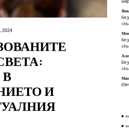
ма
Янк
Без
ск
, 2024
Мон
Без
ЗОВАНИТЕ
ск
СВЕТА:
Але
Без
ск
 В
Миг
Евт
НИЕТО И
ТУАЛНИЯ
А
ю
ю