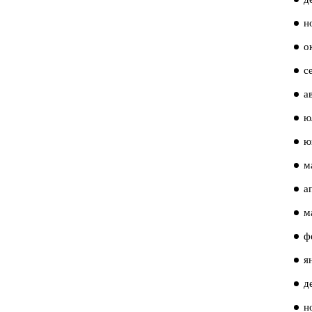
н
о
с
а
ю
ю
м
а
м
ф
я
д
н