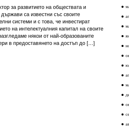
м
тор за развитието на обществата и
 държави са известни със своите
а
лни системи и с това, че инвестират
м
ието на интелектуалния капитал на своите
я
 разгледаме някои от най-образованите
дери в предоставянето на достъп до […]
н
о
ю
а
м
д
о
с
а