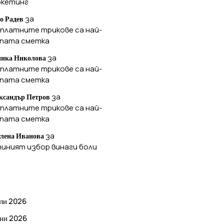
ркетинг
за
о Радев
платните трикове са най-
ъпата сметка
за
ика Николова
платните трикове са най-
ъпата сметка
за
ксандър Петров
платните трикове са най-
ъпата сметка
за
лена Иванова
иният избор винаги боли
РХИВ
ли 2026
ни 2026