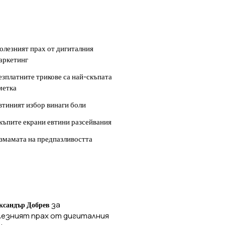
ОСЛЕДНИ
УБЛИКАЦИИ
олезният прах от дигиталния
аркетинг
езплатните трикове са най-скъпата
метка
втиният избор винаги боли
къпите екрани евтини разсейвания
змамата на предпазливостта
ОСЛЕДНИ
ОМЕНТАРИ
за
ксандър Добрев
лезният прах от дигиталния