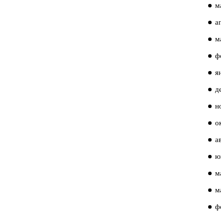
м
а
м
ф
я
д
н
о
а
ю
м
м
ф