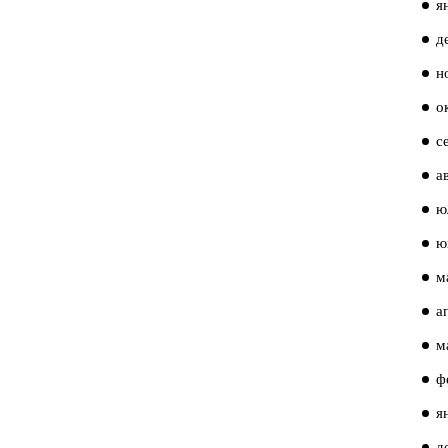
я
д
н
о
с
а
ю
ю
м
а
м
ф
я
д