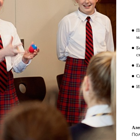
П
П
П
м
Б
с
Е
С
И
П
К
Але
По