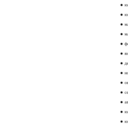
ю
ю
м
м
ф
я
д
н
о
с
а
ю
ю