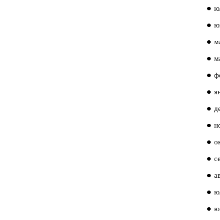
ю
ю
м
м
ф
я
д
н
о
с
а
ю
ю