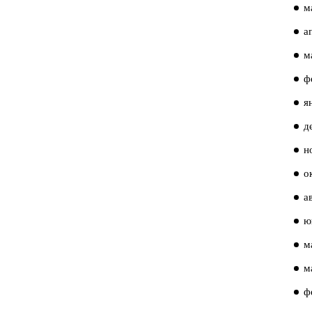
м
а
м
ф
я
д
н
о
а
ю
м
м
ф