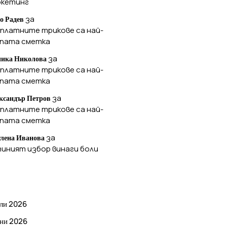
ркетинг
за
о Радев
платните трикове са най-
ъпата сметка
за
ика Николова
платните трикове са най-
ъпата сметка
за
ксандър Петров
платните трикове са най-
ъпата сметка
за
лена Иванова
иният избор винаги боли
РХИВ
ли 2026
ни 2026