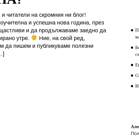
П
П
 и читатели на скромния ни блог!
оучителна и успешна нова година, през
П
, щастливи и да продължаваме заедно да
м
ирано утре.
Ние, на свой ред,
им да пишем и публикуваме полезни
Б
…]
с
Е
С
И
П
К
Але
По