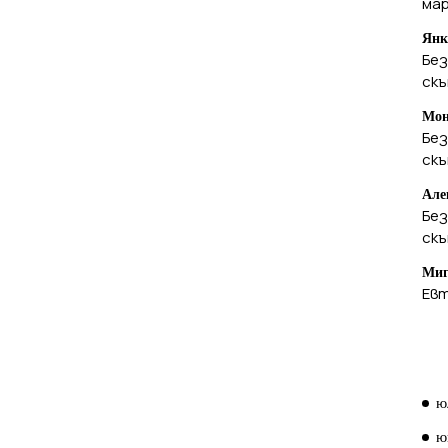
ма
Янк
Без
ск
Мон
Без
ск
Але
Без
ск
Миг
Евт
А
ю
ю