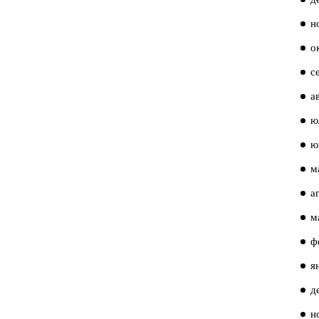
н
о
с
а
ю
ю
м
а
м
ф
я
д
н