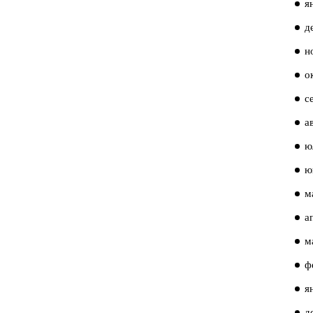
я
д
н
о
с
а
ю
ю
м
а
м
ф
я
д