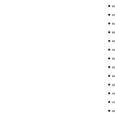
м
а
м
я
н
о
ю
а
м
д
о
с
а