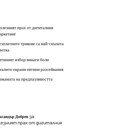
ОСЛЕДНИ
УБЛИКАЦИИ
олезният прах от дигиталния
аркетинг
езплатните трикове са най-скъпата
метка
втиният избор винаги боли
къпите екрани евтини разсейвания
змамата на предпазливостта
ОСЛЕДНИ
ОМЕНТАРИ
за
ксандър Добрев
лезният прах от дигиталния