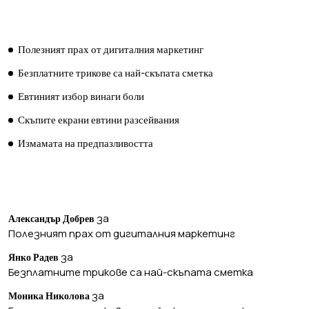
ПОСЛЕДНИ ПУБЛИКАЦИИ
Полезният прах от дигиталния маркетинг
Безплатните трикове са най-скъпата сметка
Евтиният избор винаги боли
Скъпите екрани евтини разсейвания
Измамата на предпазливостта
ПОСЛЕДНИ КОМЕНТАРИ
за
Александър Добрев
Полезният прах от дигиталния маркетинг
за
Янко Радев
Безплатните трикове са най-скъпата сметка
за
Моника Николова