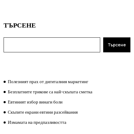
ТЪРСЕНЕ
Търсене
ПОСЛЕДНИ ПУБЛИКАЦИИ
Полезният прах от дигиталния маркетинг
Безплатните трикове са най-скъпата сметка
Евтиният избор винаги боли
Скъпите екрани евтини разсейвания
Измамата на предпазливостта