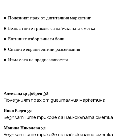
ПОСЛЕДНИ ПУБЛИКАЦИИ
Полезният прах от дигиталния маркетинг
Безплатните трикове са най-скъпата сметка
Евтиният избор винаги боли
Скъпите екрани евтини разсейвания
Измамата на предпазливостта
ПОСЛЕДНИ КОМЕНТАРИ
за
Александър Добрев
Полезният прах от дигиталния маркетинг
за
Янко Радев
Безплатните трикове са най-скъпата сметка
за
Моника Николова
Безплатните трикове са най-скъпата сметка