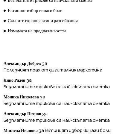
Безплатните трикове са най-скъпата сметка
Евтиният избор винаги боли
Скъпите екрани евтини разсейвания
Измамата на предпазливостта
ПОСЛЕДНИ КОМЕНТАРИ
за
Александър Добрев
Полезният прах от дигиталния маркетинг
за
Янко Радев
Безплатните трикове са най-скъпата сметка
за
Моника Николова
Безплатните трикове са най-скъпата сметка
за
Александър Петров
Безплатните трикове са най-скъпата сметка
за
Евтиният избор винаги боли
Миглена Иванова