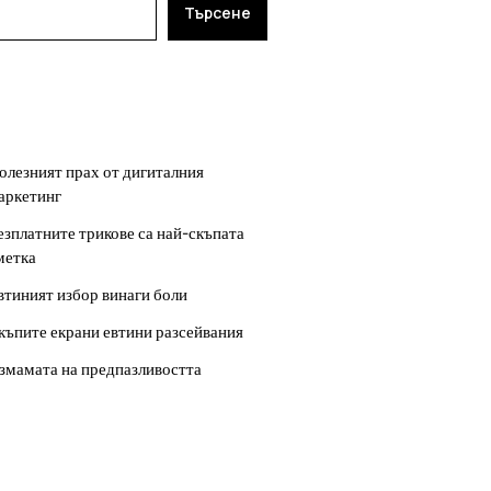
Търсене
ОСЛЕДНИ
УБЛИКАЦИИ
олезният прах от дигиталния
аркетинг
езплатните трикове са най-скъпата
метка
втиният избор винаги боли
къпите екрани евтини разсейвания
змамата на предпазливостта
ОСЛЕДНИ
ОМЕНТАРИ