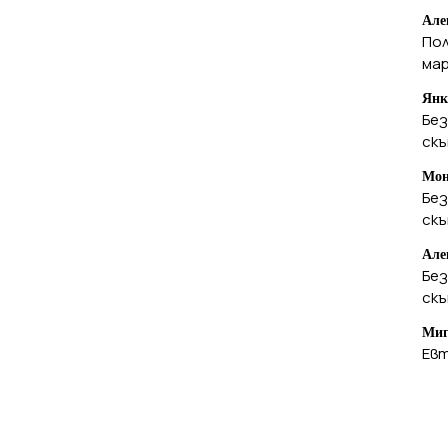
Але
По
ма
Янк
Без
ск
Мон
Без
ск
Але
Без
ск
Миг
Евт
А