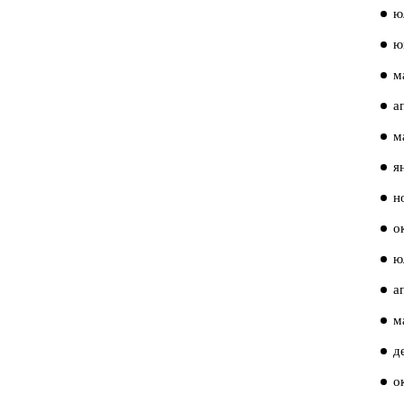
ю
ю
м
а
м
я
н
о
ю
а
м
д
о