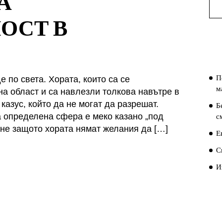
А
ОСТ В
П
П
П
е по света. Хората, които са се
м
а област и са навлезли толкова навътре в
казус, който да не могат да разрешат.
Б
с
а определена сфера е меко казано „под
 не защото хората нямат желания да […]
Е
С
И
П
К