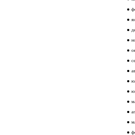
ф
я
д
н
о
с
а
ю
ю
м
а
м
ф