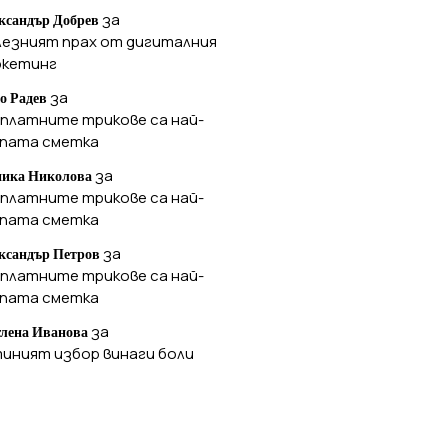
за
ксандър Добрев
лезният прах от дигиталния
ркетинг
за
о Радев
платните трикове са най-
ъпата сметка
за
ика Николова
платните трикове са най-
ъпата сметка
за
ксандър Петров
платните трикове са най-
ъпата сметка
за
лена Иванова
иният избор винаги боли
РХИВ