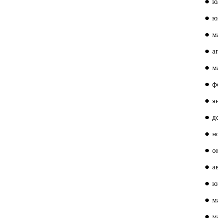
ю
ю
м
а
м
ф
я
д
н
о
а
ю
м
м