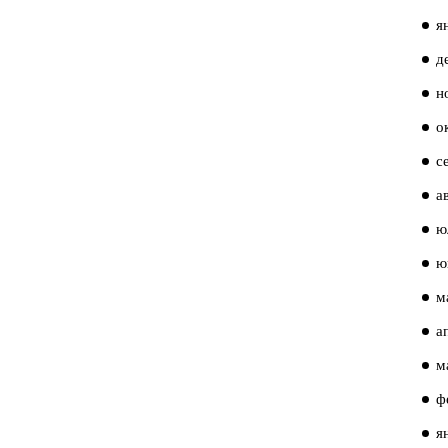
я
д
н
о
с
а
ю
ю
м
а
м
ф
я