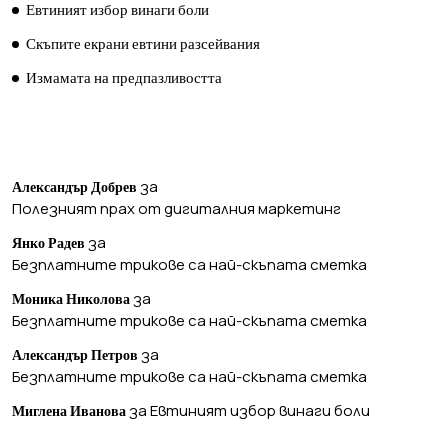
Евтиният избор винаги боли
Скъпите екрани евтини разсейвания
Измамата на предпазливостта
ПОСЛЕДНИ КОМЕНТАРИ
за
Александър Добрев
Полезният прах от дигиталния маркетинг
за
Янко Радев
Безплатните трикове са най-скъпата сметка
за
Моника Николова
Безплатните трикове са най-скъпата сметка
за
Александър Петров
Безплатните трикове са най-скъпата сметка
за
Евтиният избор винаги боли
Миглена Иванова