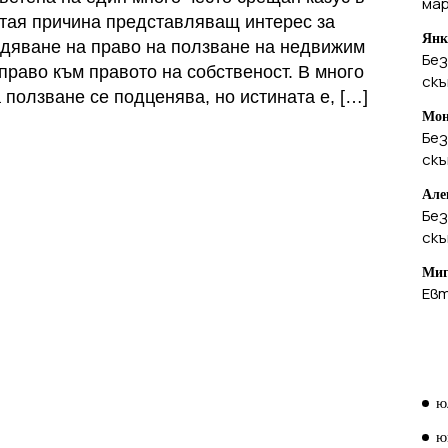
ма
 тая причина представляващ интерес за
Янк
редяване на право на ползване на недвижим
Без
право към правото на собственост. В много
ск
 ползване се подценява, но истината е, […]
Мон
Без
ск
Але
Без
ск
Миг
Евт
А
ю
ю