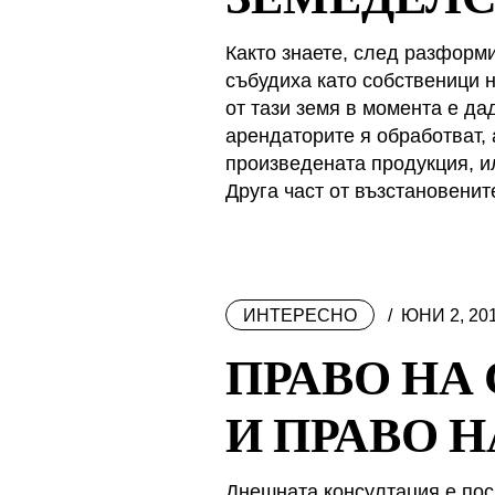
Както знаете, след разформ
събудиха като собственици 
от тази земя в момента е да
арендаторите я обработват, 
произведената продукция, и
Друга част от възстановенит
ИНТЕРЕСНО
ЮНИ 2, 20
ПРАВО НА
И ПРАВО 
Днешната консултация е пос