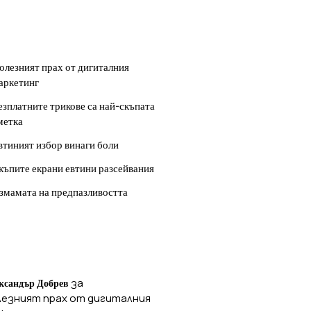
ОСЛЕДНИ
УБЛИКАЦИИ
олезният прах от дигиталния
аркетинг
езплатните трикове са най-скъпата
метка
втиният избор винаги боли
къпите екрани евтини разсейвания
змамата на предпазливостта
ОСЛЕДНИ
ОМЕНТАРИ
за
ксандър Добрев
лезният прах от дигиталния