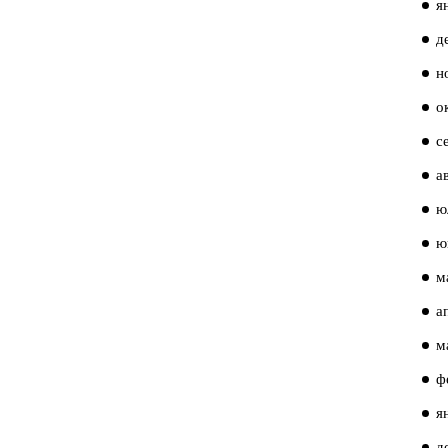
я
д
н
о
с
а
ю
ю
м
а
м
ф
я
д