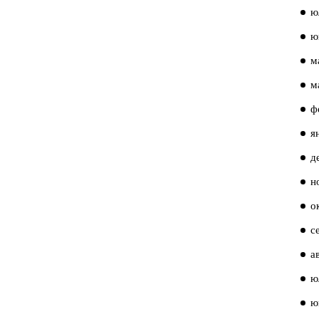
ю
ю
м
м
ф
я
д
н
о
с
а
ю
ю