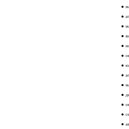
м
а
м
я
н
о
ю
а
м
д
о
с
а