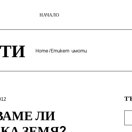
НАЧАЛО
ТИ
Home
Етикет:
имоти
Т
012
ВАМЕ ЛИ
КА ЗЕМЯ?