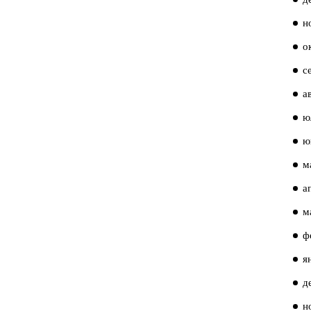
н
о
с
а
ю
ю
м
а
м
ф
я
д
н