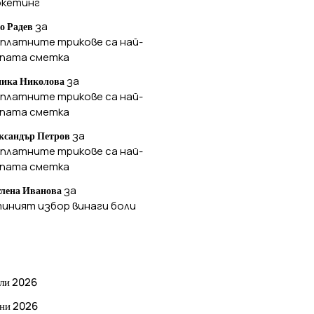
ркетинг
за
о Радев
платните трикове са най-
ъпата сметка
за
ика Николова
платните трикове са най-
ъпата сметка
за
ксандър Петров
платните трикове са най-
ъпата сметка
за
лена Иванова
иният избор винаги боли
РХИВ
ли 2026
ни 2026