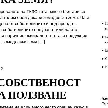
П
П
ироването на ТКЗС-тата, много българи се
на голям брой декари земеделска земя. Част
П
дена от собствениците й под аренда –
м
а собствениците получават или част от
ли паричния еквивалент на тази продукция.
Б
е земеделски земи […]
с
Е
С
И
12
 СОБСТВЕНОСТ
П
К
НА ПОЛЗВАНЕ
Але
По
ветена на един много често срещан казус в