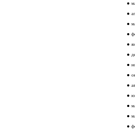
м
а
м
ф
я
д
н
о
а
ю
м
м
ф