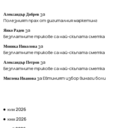
ПОСЛЕДНИ КОМЕНТАРИ
за
Александър Добрев
Полезният прах от дигиталния маркетинг
за
Янко Радев
Безплатните трикове са най-скъпата сметка
за
Моника Николова
Безплатните трикове са най-скъпата сметка
за
Александър Петров
Безплатните трикове са най-скъпата сметка
за
Евтиният избор винаги боли
Миглена Иванова
АРХИВ
юли 2026
юни 2026