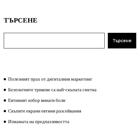
ТЪРСЕНЕ
Търсене
ПОСЛЕДНИ ПУБЛИКАЦИИ
Полезният прах от дигиталния маркетинг
Безплатните трикове са най-скъпата сметка
Евтиният избор винаги боли
Скъпите екрани евтини разсейвания
Измамата на предпазливостта