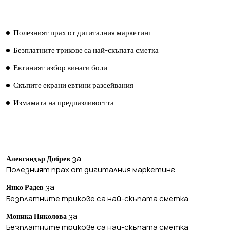
ПОСЛЕДНИ ПУБЛИКАЦИИ
Полезният прах от дигиталния маркетинг
Безплатните трикове са най-скъпата сметка
Евтиният избор винаги боли
Скъпите екрани евтини разсейвания
Измамата на предпазливостта
ПОСЛЕДНИ КОМЕНТАРИ
за
Александър Добрев
Полезният прах от дигиталния маркетинг
за
Янко Радев
Безплатните трикове са най-скъпата сметка
за
Моника Николова
Безплатните трикове са най-скъпата сметка