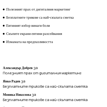
Полезният прах от дигиталния маркетинг
Безплатните трикове са най-скъпата сметка
Евтиният избор винаги боли
Скъпите екрани евтини разсейвания
Измамата на предпазливостта
ПОСЛЕДНИ КОМЕНТАРИ
за
Александър Добрев
Полезният прах от дигиталния маркетинг
за
Янко Радев
Безплатните трикове са най-скъпата сметка
за
Моника Николова
Безплатните трикове са най-скъпата сметка