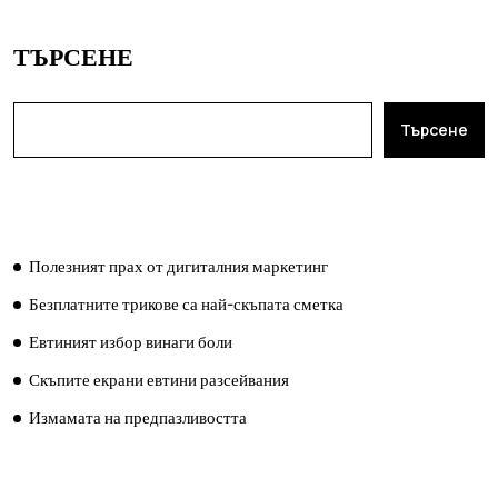
ТЪРСЕНЕ
Търсене
ПОСЛЕДНИ ПУБЛИКАЦИИ
Полезният прах от дигиталния маркетинг
Безплатните трикове са най-скъпата сметка
Евтиният избор винаги боли
Скъпите екрани евтини разсейвания
Измамата на предпазливостта
ПОСЛЕДНИ КОМЕНТАРИ