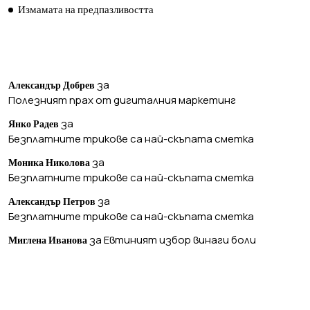
Измамата на предпазливостта
ПОСЛЕДНИ КОМЕНТАРИ
за
Александър Добрев
Полезният прах от дигиталния маркетинг
за
Янко Радев
Безплатните трикове са най-скъпата сметка
за
Моника Николова
Безплатните трикове са най-скъпата сметка
за
Александър Петров
Безплатните трикове са най-скъпата сметка
за
Евтиният избор винаги боли
Миглена Иванова
АРХИВ