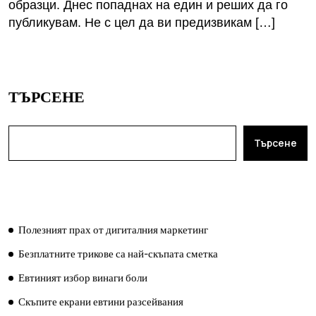
образци. Днес попаднах на един и реших да го
публикувам. Не с цел да ви предизвикам […]
ТЪРСЕНЕ
Търсене
ПОСЛЕДНИ ПУБЛИКАЦИИ
Полезният прах от дигиталния маркетинг
Безплатните трикове са най-скъпата сметка
Евтиният избор винаги боли
Скъпите екрани евтини разсейвания