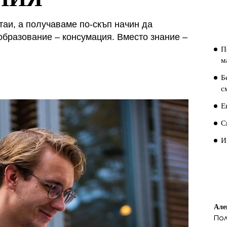
П
П
таи, а получаваме по-скъп начин да
образование – консумация. Вместо знание –
П
м
Б
с
Е
С
И
П
К
Але
По