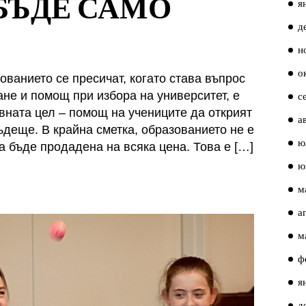
БЪДЕ САМО
я
д
н
о
ованието се пресичат, когато става въпрос
не и помощ при избора на университет, е
с
вната цел – помощ на учениците да открият
а
ъдеще. В крайна сметка, образованието не е
ю
да бъде продадена на всяка цена. Това е […]
ю
м
а
м
ф
я
д