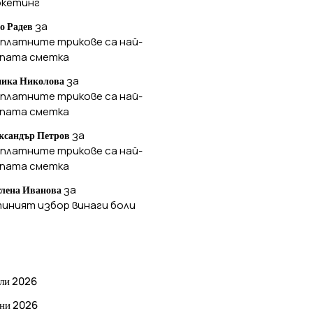
ркетинг
за
о Радев
платните трикове са най-
ъпата сметка
за
ика Николова
платните трикове са най-
ъпата сметка
за
ксандър Петров
платните трикове са най-
ъпата сметка
за
лена Иванова
иният избор винаги боли
РХИВ
ли 2026
ни 2026