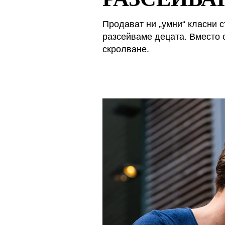
Продават ни „умни“ класни с
разсейваме децата. Вместо 
скролване.