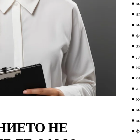
м
а
м
ф
я
д
н
о
а
ю
м
м
НИЕТО НЕ
ф