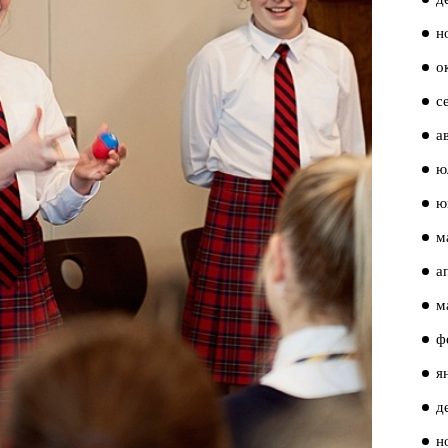
н
о
с
а
ю
ю
м
а
м
ф
я
д
н