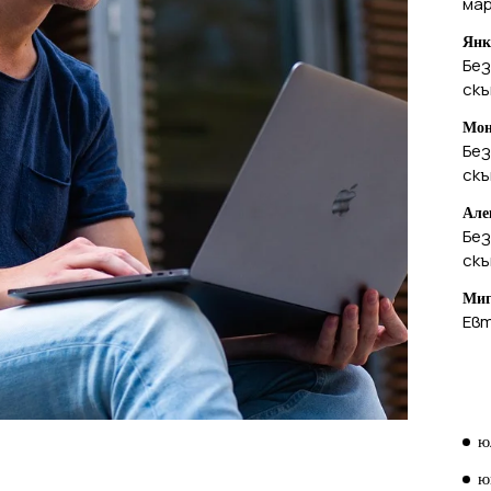
ма
Янк
Без
ск
Мон
Без
ск
Але
Без
ск
Миг
Евт
А
ю
ю