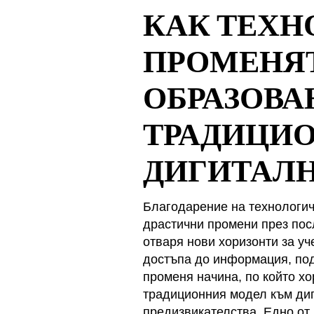
КАК ТЕХН
ПРОМЕНЯ
ОБРАЗОВА
ТРАДИЦИ
ДИГИТАЛ
Благодарение на технологич
драстични промени през пос
отваря нови хоризонти за уч
достъпа до информация, по
променя начина, по който хо
традиционния модел към диг
предизвикателства. Едно от