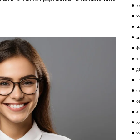
ю
ю
м
м
ф
я
д
н
о
с
а
ю
ю