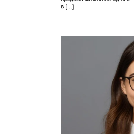
в […]