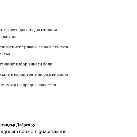
ОСЛЕДНИ
УБЛИКАЦИИ
олезният прах от дигиталния
аркетинг
езплатните трикове са най-скъпата
метка
втиният избор винаги боли
къпите екрани евтини разсейвания
змамата на предпазливостта
ОСЛЕДНИ
ОМЕНТАРИ
за
ксандър Добрев
лезният прах от дигиталния