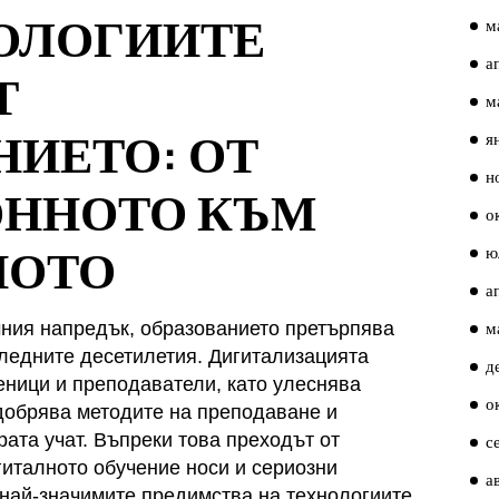
ОЛОГИИТЕ
м
а
Т
м
НИЕТО: ОТ
я
н
ОННОТО КЪМ
о
НОТО
ю
а
м
ния напредък, образованието претърпява
ледните десетилетия. Дигитализацията
д
еници и преподаватели, като улеснява
о
добрява методите на преподаване и
рата учат. Въпреки това преходът от
с
италното обучение носи и сериозни
а
 най-значимите предимства на технологиите